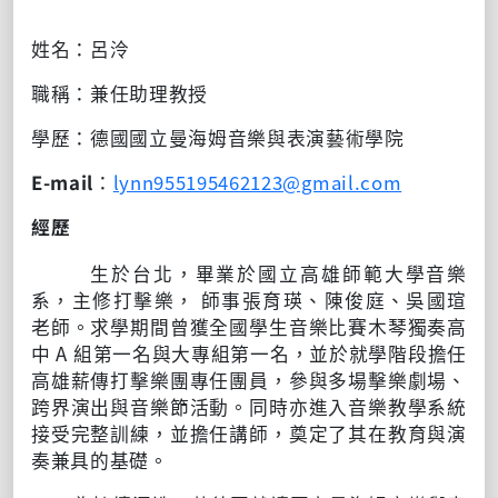
姓名：呂泠
職稱：兼任助理教授
學歷：德國國立曼海姆音樂與表演藝術學院
E-mail
：
lynn955195462123@gmail.com
經歷
生於台北，畢業於國立高雄師範大學音樂
系，主修打擊樂， 師事張育瑛、陳俊庭、吳國瑄
老師。求學期間曾獲全國學生音樂比賽木琴獨奏高
中 A 組第一名與大專組第一名，並於就學階段擔任
高雄薪傳打擊樂團專任團員，參與多場擊樂劇場、
跨界演出與音樂節活動。同時亦進入音樂教學系統
接受完整訓練，並擔任講師，奠定了其在教育與演
奏兼具的基礎。