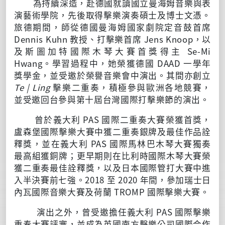
為持續深造，赴德國就讀國立曼海姆音樂與表
演藝術學院，先後取得擊樂演奏碩士及博士文憑。
旅德期間，師從德國曼海姆國家劇院定音鼓首席
Dennis Kuhn 教授、打擊樂首席 Jens Knoop，以
及斯圖加特國際木琴大賽首獎得主 Se-Mi
Hwang。學習過程中，她榮獲德國 DAAD 一學年
獎學金，並受邀於榮譽音樂會中演出。其間亦創立
Te | Ling
擊樂二重奏，積極參與歐洲各地競賽，
並受邀回台參與第十屆台灣國際打擊樂節的演出。
曾於義大利 PAS 國際二重奏大賽榮獲首獎，
盧森堡國際擊樂大賽中獲二重奏銀牌及最佳作品詮
釋獎，並在義大利 PAS 國際馬林巴木琴大賽獨奏
最高組獲銅牌；更早期則在比利時國際木琴大賽榮
獲二重奏最佳詮釋獎，以及日本國際管打大賽中進
入半決賽前七強。2018 至 2020 年間，參加瑞士日
內瓦國際音樂大賽及荷蘭 TROMP 國際擊樂大賽。
演出之外，曾受邀擔任義大利 PAS 國際擊樂
重奏大賽評審，並成為英國南方擊樂公司國際合作