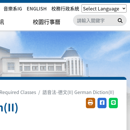
音樂系IG
ENGLISH
校務行政系統
搜
訊
校園行事曆
equired Classes
語音法-德文(II) German Diction(II)
(II)
友善列印(開新視窗)
分享至臉書(開
分享至 L