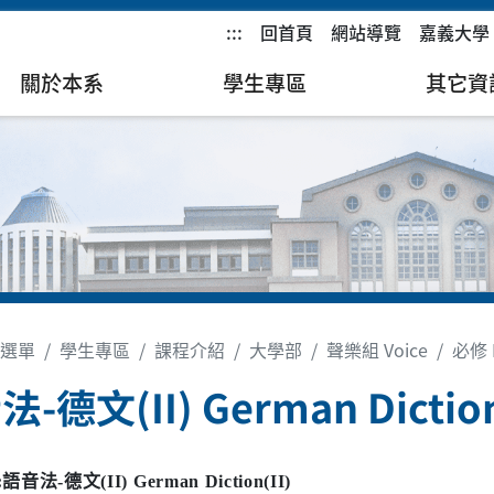
:::
回首頁
網站導覽
嘉義大學
關於本系
學生專區
其它資
選單
學生專區
課程介紹
大學部
聲樂組 Voice
必修 R
-德文(II) German Diction
:
語音法
-
德文
(II) German
Diction(II)