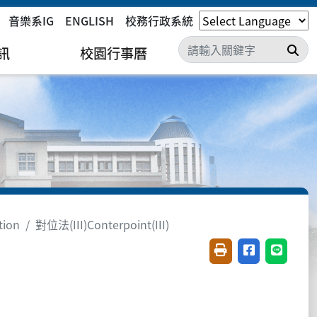
音樂系IG
ENGLISH
校務行政系統
搜
訊
校園行事曆
ion
對位法(III)Conterpoint(III)
友善列印(開新視窗)
分享至臉書(開
分享至 L