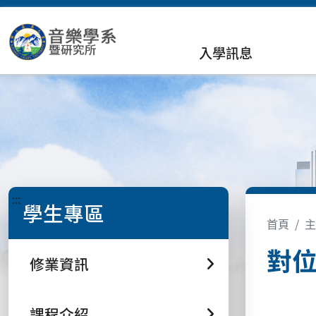
入學訊息
:::
學生專區
首頁
主
對位法
修業資訊
課程介紹