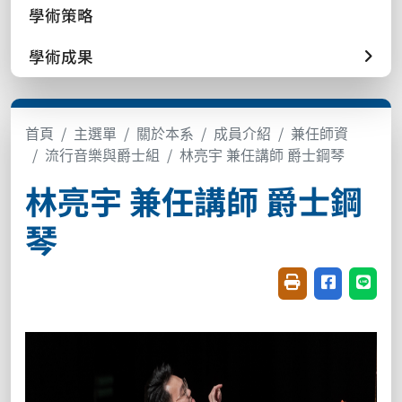
學術策略
學術成果
首頁
主選單
關於本系
成員介紹
兼任師資
流行音樂與爵士組
林亮宇 兼任講師 爵士鋼琴
林亮宇 兼任講師 爵士鋼
琴
友善列印(開新視窗
分享至臉書(
分享至