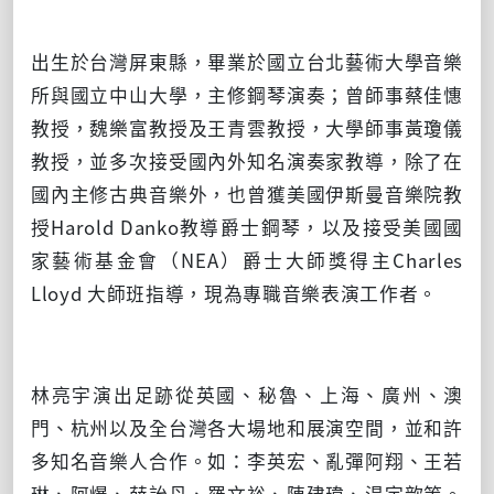
出生於台灣屏東縣，畢業於國立台北藝術大學音樂
所與國立中山大學，主修鋼琴演奏；曾師事蔡佳憓
教授，魏樂富教授及王青雲教授，大學師事黃瓊儀
教授，並多次接受國內外知名演奏家教導，除了在
國內主修古典音樂外，也曾獲美國伊斯曼音樂院教
授
Harold Danko
教導爵士鋼琴，以及接受美國國
家藝術基金會（
NEA
）爵士大師獎得主
Charles
Lloyd
大師班指導，現為專職音樂表演工作者。
林亮宇演出足跡從英國、秘魯、上海、廣州、澳
門、杭州以及全台灣各大場地和展演空間，並和許
多知名音樂人合作。如：李英宏、亂彈阿翔、王若
琳、阿爆、薛詒丹、羅文裕、陳建瑋、湯宇歆等。