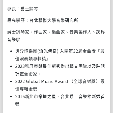
專長：爵士鋼琴
最高學歷：台北藝術大學音樂研究所
爵士鋼琴家、作曲家、編曲家、音樂製作人、跨界
音樂家。
與异境樂團
(
流光傳奇
)
入圍第
32
屆金曲獎『最
佳演奏類專輯獎』
2023獲屏東縣最佳新秀傑出藝文團隊以及駐館
計畫藝術家。
2022 Global Music Award （全球音樂獎）最
佳專輯金獎
2016新北市樂壇之星、台北爵士音樂節新秀首
獎