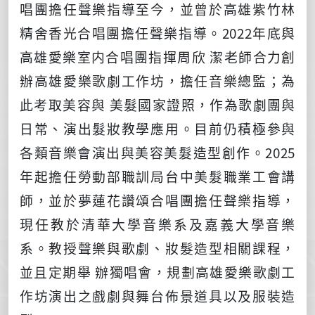
唱團擔任聲樂指導⾄今，並曾於⾼雄紫⽵林
精舍香光合唱團擔任聲樂指導。
2022
年底與
⾼雄愛樂室内合唱團指揮周欣 潔老師合⼒創
辦⾼雄愛樂歌劇⼯作坊，擔任⾳樂總監；為
此考取美容與 美髮國家證照，作為歌劇團與
⽇常、演出髮妝教學應⽤。⽬前仍積極參與
各類⾳樂會演出與美容美髮造型創作。
2025
年起擔任勞動部職訓局台中美髮職業工會講
師，並於夢蓮花讚頌合唱團擔任聲樂指導，
現任教於清華⼤學⾳樂系及嘉義⼤學⾳樂
系。教授聲樂與歌劇、妝髮造型相關課程，
並且定期舉 辦獨唱會，規劃⾼雄愛樂歌劇⼯
作坊演出之戲劇與舞台佈景道具以及服裝造