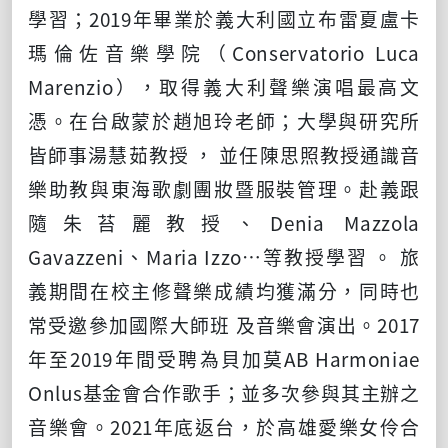
學習；
2019
年畢業於義⼤利國立布雷夏盧卡
瑪倫佐⾳樂學院（Conservatorio Luca
Marenzio），取得義⼤利聲樂演唱最⾼⽂
憑。在台啟蒙於趙旭玲老師；⼤學與研究所
皆師事湯慧茹教授 ， 並任陳思照教授通識⾳
樂助教與東海歌劇團妝暨服裝管理。赴義跟
隨朱苔麗教授、
Denia Mazzola
Gavazzeni
、
Maria Izzo…
等教授學習 。 旅
義期間在校主修聲樂成績均獲滿分，同時也
常受邀參加國際⼤師班 及⾳樂會演出。
2017
年⾄2019年間受聘為⾙加莫
AB Harmoniae
Onlus
基⾦會合作歌⼿；並多次參與其主辦之
⾳樂會。
2021
年底返台，於⾼雄愛樂女伶合