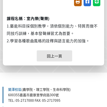
友善列印(開新視窗
分享至臉書(
分享至
(
)
課程名稱：室內樂
聲樂
1.
藝能科目採個別教學，須依個別能力、特質而做不
同技巧訓練，基本發聲練習尤為首要。
2.
學習各種歌曲風格的詮釋與語言能力的加強。
回上一頁
蘭潭校區
(農學院、理工學院、生命科學院)
600355嘉義市鹿寮里學府路300號
TEL: 05-2717000 FAX: 05-2717095