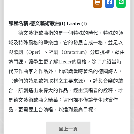
友善列印(開新視窗
分享至臉書(
分享至
課程名稱
:
德文藝術歌曲
(I) Lieder(I)
德文藝術歌曲指的是一個特殊的時代、特殊的領
域及特殊風格的聲樂曲，它的發展自成一格，並足以
與歌劇（
Oper
）、神劇（
Oratorium
）分庭抗禮，藉由
這門課，讓學生更了解
Lieder
的風格，除了介紹當時
代表作曲家之作品外，也認識當時著名的德國詩人，
（他們的詩是歌詞取材之主要來源），詩與音樂的結
合，所創造出來偉大的作品，經由演唱者的詮釋，才
是德文藝術歌曲之精華；這門課不僅讓學生欣賞作
品，更需要上台演唱，以達到最高目標。
回上一頁