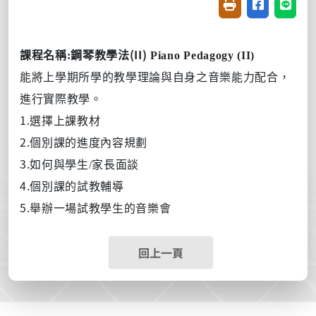
友善列印(開新視窗
分享至臉書(
分享至
(II)
課程名稱
:
鋼琴教學法
Piano Pedagogy (II)
能將上學期
所學的
教學理論與自身之音樂能力配合，
進行實際教學。
1.
選擇上課教材
2.
個別課的進度內容規劃
3.
如何與學生
/
家長面談
4.
個別課的試教輔導
5.
舉辦一場試教學生的音樂會
回上一頁