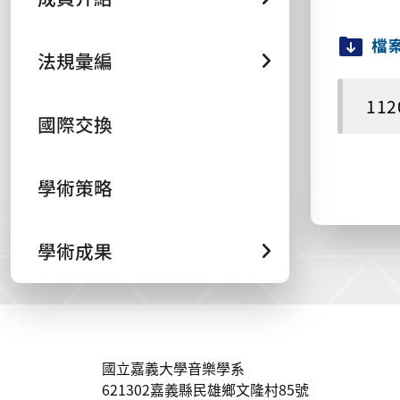
檔
法規彙編
11
國際交換
學術策略
學術成果
:::
國立嘉義大學音樂學系
621302嘉義縣民雄鄉文隆村85號