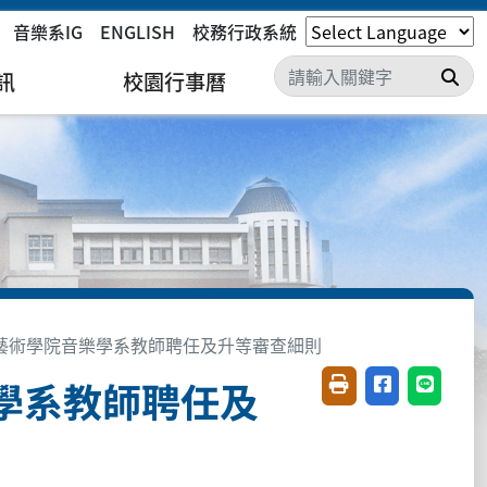
音樂系IG
ENGLISH
校務行政系統
搜
訊
校園行事曆
藝術學院音樂學系教師聘任及升等審查細則
學系教師聘任及
友善列印(開新視窗)
分享至臉書(開
分享至 L