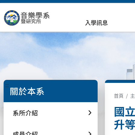
入學訊息
:::
關於本系
首頁
主
國
系所介紹
升
成員介紹