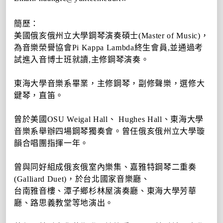
簡歷：
美國俄亥俄州立大學鋼琴演奏碩士
(Master of Music)
，
為音樂榮譽協會
Pi Kappa Lambda
終生會員
,
並通過考
試進入音博士班就讀
,
主修鋼琴演奏。
東海大學音樂系畢業，主修鋼琴，副修聲樂，選修大
鍵琴，直笛。
曾於美國
OSU Weigal Hall
、
Hughes Hall
、東海大學
音樂系舉辦四場鋼琴獨奏會。曾任俄亥俄州立大學璇
韻合唱團指揮一年。
曾與同好組成俄亥俄室內樂集、嘉雅特鋼琴二重奏
(Galliard Duet)
，於台北國家音樂廳、
台南雅音樓、潭子鄉杉林屋演奏廳、東海大學芳華
廳、路思義教堂等地演出。