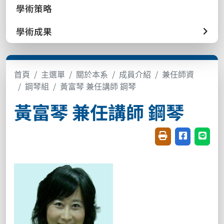
學術策略
學術成果
首頁
主選單
關於本系
成員介紹
兼任師資
鋼琴組
黃富琴 兼任講師 鋼琴
黃富琴 兼任講師 鋼琴
友善列印(開新視窗
分享至臉書(
分享至