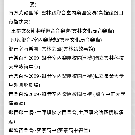
廳
)
南方獎勵團隊
_
雲林縣鄉音室內樂團公演
(
高雄縣鳳山
市衛武營
)
王裕文
&
黃琳群聯合音樂會
(
雲林文化局音樂廳
)
印象鄉音
-
室內樂綺想
(
雲林文化局音樂廳
)
鄉音室內樂團
~
雲林之聲
(
雲林縣故事館
)
音樂百匯
2009~
鄉音室內樂團校園巡禮
(
國立雲林科技
大學藝術中心
)
音樂百匯
2009~
鄉音室內樂團校園巡禮
(
私立長榮大學
戶外圓形劇場
)
音樂百匯
2009~
鄉音室內樂團校園巡禮
(
國立中正大學
演藝廳
)
鄉音鄉土情
~
土庫鎮秋季音樂會
(
土庫鎮公所四樓展演
廳
)
聖誕音樂會
~
麥寮高中
(
麥寮高中禮堂
)