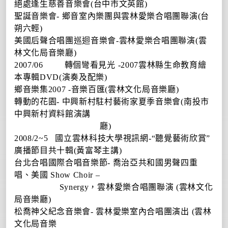
絕處逢生慈善音樂會
(
台中市文英館
)
聖誕音樂會
-
鄉音室內樂團與雲林愛樂合唱團聯演
(
台
朔六輕
)
美國后聲合唱團巡迴音樂會
-
雲林愛樂合唱團聯演
(
雲
林文化局音樂廳
)
2007/06
轉個彎看見光
-2007
雲林縣生命教育繪
本專輯
DVD(
演奏及配樂
)
鄉音樂集
2007 -
音樂百匯
(
雲林文化局音樂廳
)
轉動的花園
-
中興新村駐村藝術家夏季音樂會
(
南投市
中興新村資料館演講
廳
)
2008/2~5
國立雲林科技大學視訊網
-
“聽覺藝術欣賞”
廣播節目共十輯
(
黃富琴主講
)
台北合唱國際合唱音樂節
-
喬治亞共和國男聲四重
唱、美國
Show Choir
–
Synergy
，雲林愛樂合唱團聯演
(
雲林文化
局音樂廳
)
松喬神父紀念音樂會
-
雲林愛樂室內合唱團演出
(
雲林
文化局音樂