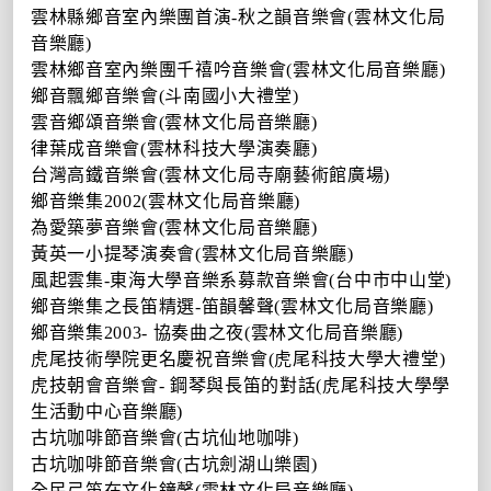
雲林縣鄉音室內樂團首演
-
秋之韻音樂會
(
雲林文化局
音樂廳
)
雲林鄉音室內樂團千禧吟音樂會
(
雲林文化局音樂廳
)
鄉音飄鄉音樂會
(
斗南國小大禮堂
)
雲音鄉頌音樂會
(
雲林文化局音樂廳
)
律葉成音樂會
(
雲林科技大學演奏廳
)
台灣高鐵音樂會
(
雲林文化局寺廟藝術館廣場
)
鄉音樂集
2002(
雲林文化局音樂廳
)
為愛築夢音樂會
(
雲林文化局音樂廳
)
黃英一小提琴演奏會
(
雲林文化局音樂廳
)
風起雲集
-
東海大學音樂系募款音樂會
(
台中市中山堂
)
鄉音樂集之長笛精選
-
笛韻馨聲
(
雲林文化局音樂廳
)
鄉音樂集
2003-
協奏曲之夜
(
雲林文化局音樂廳
)
虎尾技術學院更名慶祝音樂會
(
虎尾科技大學大禮堂
)
虎技朝會音樂會
-
鋼琴與長笛的對話
(
虎尾科技大學學
生活動中心音樂廳
)
古坑咖啡節音樂會
(
古坑仙地咖啡
)
古坑咖啡節音樂會
(
古坑劍湖山樂園
)
全民弓笛在文化鐘馨
(
雲林文化局音樂廳
)