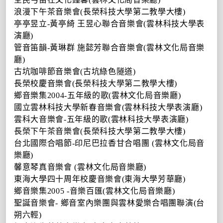
浪漫下午茶音樂會
(
長榮科技大學第二教學大樓
)
亭亭昱立
-
黃亭綺 王昱心聯合音樂會
(
雲林科技大學表
演廳
)
管音笛韻
-
黃琳群 施懿芳聯合音樂會
(
雲林文化局音樂
廳
)
古坑咖啡節音樂會
(
古坑綠色隧道
)
長榮校慶音樂會
(
長榮科技大學第二教學大樓
)
鄉音樂集
2004-
五年級的歌
(
雲林文化局音樂廳
)
國立雲林科技大學新春音樂會
(
雲林科技大學表演廳
)
雲科大音樂會
-
五年級的歌
(
雲林科技大學表演廳
)
長榮下午茶音樂會
(
長榮科技大學第二教學大樓
)
台北國際合唱節
-
印尼巴拉香甘合唱團
(
雲林文化局音
樂廳
)
馨意琴真音樂會
(
雲林文化局音樂廳
)
東海大學四十周年校慶音樂會
(
東海大學芳華廳
)
鄉音樂集
2005 -
音樂百匯
(
雲林文化局音樂廳
)
聖誕音樂會
-
鄉音室內樂團與雲林愛樂合唱團聯演
(
台
朔六輕
)