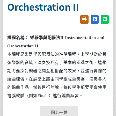
Orchestration II
友善列印(開新視窗
分享至臉書(
分享至
課程名稱：
樂器學與配器法
II Instrumentation and
Orchestration II
本課程是樂器學與配器法的進階課程，上學期對於管
弦樂器的音域、演奏技巧有了基本的認識之後，這學
期將要探討樂器之間互相搭配的效果，並進行實際的
編曲練習。在課堂上將由同學組成重奏團，演奏各人
的編曲作品，然後進行討論，每位學生都要學會使用
電腦軟體（例如
Finale
）進行編曲練習。
回上一頁