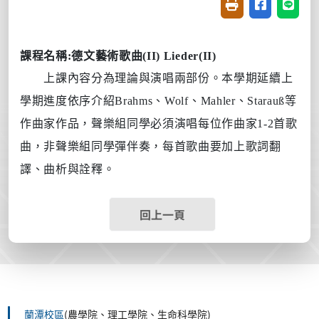
友善列印(開新視窗
分享至臉書(
分享至
課程名稱
:
德文藝術歌曲
(II)
Lieder(II)
上課內容分為理論與演唱兩部份。本學期延續上
學期進度依序介紹
Brahms
、
Wolf
、
Mahler
、
Starauß
等
作曲家作品，聲樂組同學必須演唱每位作曲家
1-2
首歌
曲，非聲樂組同學彈伴奏，每首歌曲要加上歌詞翻
譯、曲析與詮釋。
回上一頁
蘭潭校區
(農學院、理工學院、生命科學院)