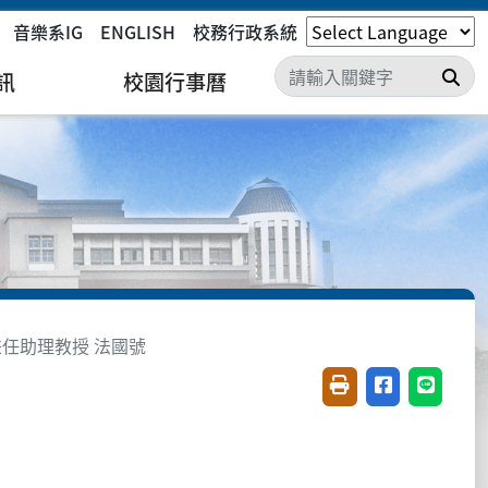
音樂系IG
ENGLISH
校務行政系統
搜
訊
校園行事曆
兼任助理教授 法國號
友善列印(開新視窗)
分享至臉書(開
分享至 L