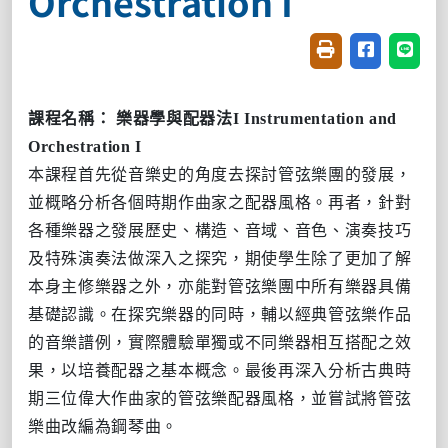
Orchestration I
友善列印(開新視窗
分享至臉書(
分享至
課程名稱：
樂器學與配器法
I Instrumentation and
Orchestration I
本課程首先從音樂史的角度去探討管弦樂團的發展，
並概略分析各個時期作曲家之配器風格。再者，針對
各種樂器之發展歷史、構造、音域、音色、演奏技巧
及特殊演奏法做深入之探究
，期使學生除了更加了解
本身主修樂器之外，亦能對管
弦
樂團中所有樂器具備
基礎認識。在探究樂器的同時，輔以經典管弦樂作品
的音樂譜例，實際體驗單獨或不同樂器相互搭配之效
果，以培養配器之基本概念。最後再深入分析古典時
期三位偉大作曲家的管
弦
樂配器風格，並嘗試將管
弦
樂曲改編為鋼琴曲。