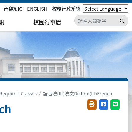
音樂系IG
ENGLISH
校務行政系統
搜
訊
校園行事曆
equired Classes
語音法(III)法文Diction(III)French
ch
友善列印(開新視窗)
分享至臉書(開
分享至 L