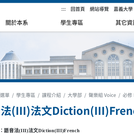
:::
回首頁
網站導覽
嘉義大學
關於本系
學生專區
其它資
選單
學生專區
課程介紹
大學部
聲樂組 Voice
必修 R
(III)法文Diction(III)Fren
：語音法
(III)
法文
Diction(III)French