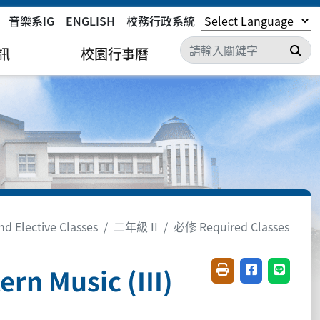
音樂系IG
ENGLISH
校務行政系統
搜
訊
校園行事曆
 Elective Classes
二年級 II
必修 Required Classes
rn Music (III)
友善列印(開新視窗)
分享至臉書(開
分享至 L