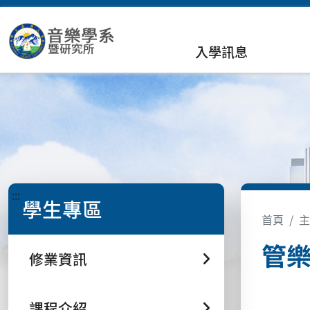
入學訊息
:::
學生專區
首頁
主
管樂作
修業資訊
課程介紹