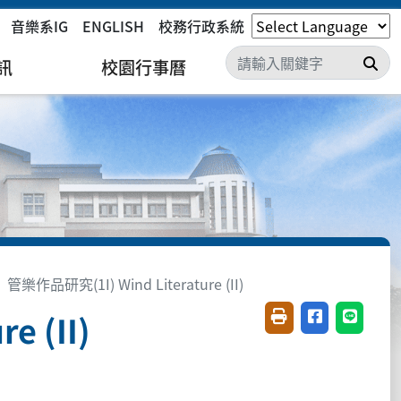
音樂系IG
ENGLISH
校務行政系統
搜
訊
校園行事曆
管樂作品研究(1I) Wind Literature (II)
e (II)
友善列印(開新視窗)
分享至臉書(開
分享至 L