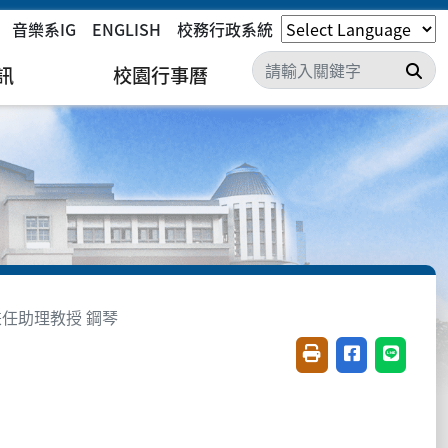
音樂系IG
ENGLISH
校務行政系統
搜
訊
校園行事曆
兼任助理教授 鋼琴
友善列印(開新視窗)
分享至臉書(開
分享至 L