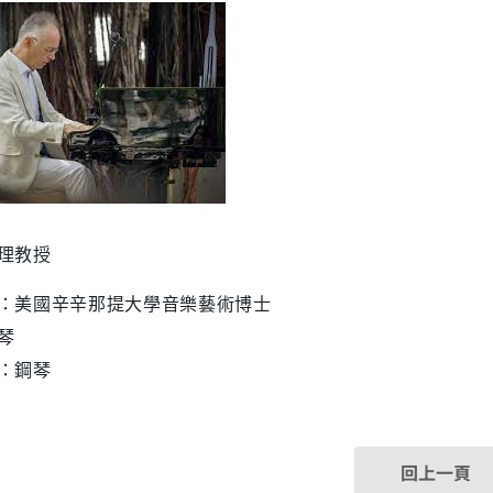
理教授
：美國辛辛那提大學音樂藝術博士
琴
：鋼琴
回上一頁