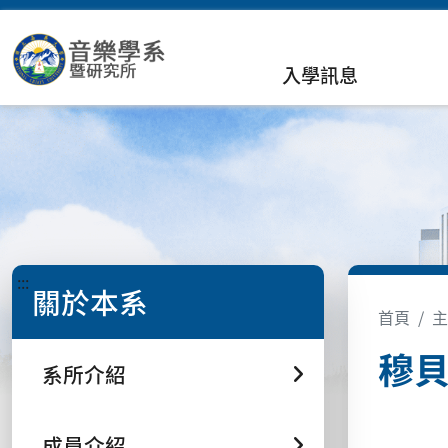
入學訊息
:::
關於本系
首頁
主
穆貝
系所介紹
成員介紹