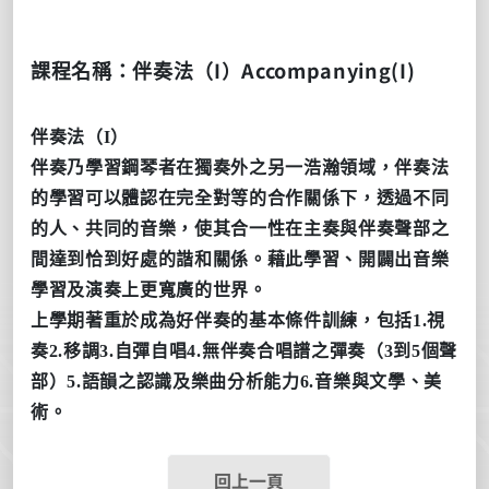
I）
Accompanying(I)
課程名稱：伴奏法（
伴奏法（
I
）
伴奏乃學習鋼琴者在獨奏外之另一浩瀚領域，伴奏法
的學習可以體認在完全對等的合作關係下，透過不同
的人、共同的音樂，使其合一性在主奏與伴奏聲部之
間達到恰到好處的諧和關係。藉此學習、開闢出音樂
學習及演奏上更寬廣的世界。
上學期著重於成為好伴奏的基本條件訓練，包括
1.
視
奏
2.
移調
3.
自彈自唱
4.
無伴奏合唱譜之彈奏（
3
到
5
個聲
部）
5.
語韻之認識及樂曲分析能力
6.
音樂與文學、美
術。
回上一頁