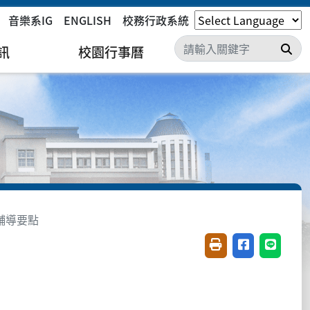
音樂系IG
ENGLISH
校務行政系統
搜
訊
校園行事曆
輔導要點
友善列印(開新視窗)
分享至臉書(開
分享至 L