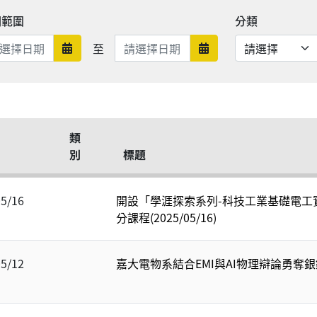
期範圍
分類
日期範圍結束
至
日期範圍開始
日期範圍結束
類
別
標題
05/16
開設「學涯探索系列-科技工業基礎電工
分課程(2025/05/16)
05/12
嘉大電物系結合EMI與AI物理辯論勇奪銀銅獎( 