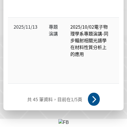
子
究
2025/11/13
專題
2025/10/02電子物
電
演講
理學系專題演講-同
物
步輻射相關光譜學
學
在材料性質分析上
光
的應用
暨
態
子
究
共
45
筆資料，目前在
1
/5頁