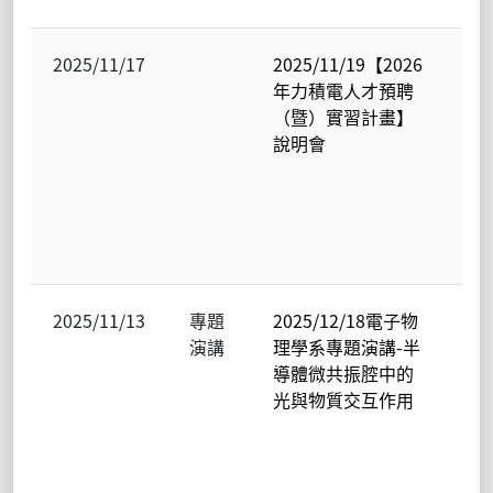
2025/11/17
2025/11/19【2026
電
年力積電人才預聘
物
（暨）實習計畫】
學
說明會
光
暨
態
子
究
2025/11/13
專題
2025/12/18電子物
電
演講
理學系專題演講-半
物
導體微共振腔中的
學
光與物質交互作用
光
暨
態
子