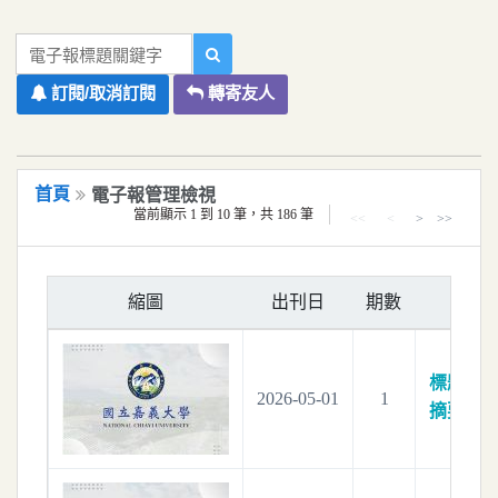
移到主要內容
國立嘉義大學電子報系統
電子報標題關鍵字
訂閱/取消訂閱
轉寄友人
首頁
電子報管理檢視
當前顯示 1 到 10 筆，共 186 筆
<<
<
>
>>
縮圖
出刊日
期數
標題：
電
2026-05-01
1
摘要：
電