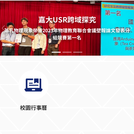
嘉大USR跨域探究
茶乳物理現象榮獲2023年物理教育聯合會議壁報論文發表分
上一則
組競賽第一名
校園行事曆