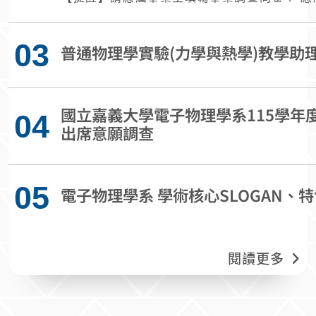
涯發展中心在這邊提醒大家務必記得儘早完成
卷」的填寫喔～填寫方式如下： 填寫步驟： 登入嘉義大學校務行政
03
系統
普通物理學實驗(力學與熱學)教學助
（https://web085004.adm.ncyu.edu.tw/N
Language=zh-TW） 進入系統選單，找到「畢業相關作業」 點選
「應屆畢業生調查問卷」並完成填寫 請於7月31日內完成填寫，謝謝
國立嘉義大學電子物理學系115學年
大家的幫忙。 如有任何問題，歡迎聯繫學
04
出席意願調查
05
電子物理學系 學術核心SLOGAN、
閱讀更多