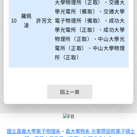
大學物理所（正取）、交通大
學光電所（備取）、交通大學
羅佩
10
許芳文
電子物理所（備取）、成功大
凌
學光電所（正取）、成功大學
物理所（正取）、中山大學光
電所（正取）、中山大學物理
所（正取）
回上一頁
國立嘉義大學電子物理系
、
嘉大電物系 光電暨固態電子碩士