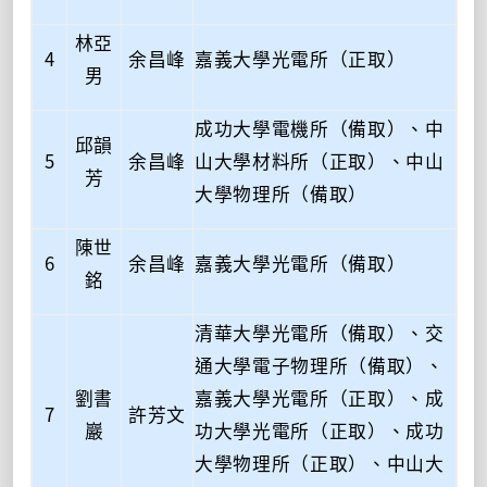
林亞
4
余昌峰
嘉義大學光電所（正取）
男
成功大學電機所（備取）、中
邱韻
5
余昌峰
山大學材料所（正取）、中山
芳
大學物理所（備取）
陳世
6
余昌峰
嘉義大學光電所（備取）
銘
清華大學光電所（備取）、交
通大學電子物理所（備取）、
劉書
嘉義大學光電所（正取）、成
7
許芳文
巖
功大學光電所（正取）、成功
大學物理所（正取）、中山大