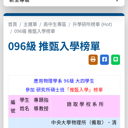
首頁
主選單
高中生專區
升學研所榜單 (Hot)
096級 推甄入學榜單
096級 推甄入學榜單
友善列印(開新視窗
分享至臉書(
分享至
應用物理學系 96級 大四學生
參加 研究所碩士班
「推甄入學」榜單
學生
專題指
編
錄 取 學 校 系 所
姓名
導教授
號
中央大學物理所（備取）、清