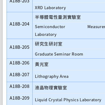
A18B-203
XRD Laboratory
半導體電性量測實驗室
A18B-204
Semiconductor Measurem
Laboratory
研究生研討室
A18B-205
Graduate Seminar Room
A18B-206
黃光室
A18B-207
Lithography Area
A18B-208
液晶物理實驗室
A18B-209
Liquid Crystal Physics Laboratory