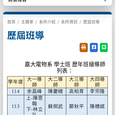
首頁
主選單
系所介紹
系所資訊
歷屆班導
歷屆班導
友善列印(開新視窗
分享至臉書(
分享至
嘉大電物系 學士班 歷年班級導師
列表：
大一導
大二導
大三導
大四導
學年度
師
師
師
師
余昌峰
陳慶緒
高柏青
李宗隆
114
上-陳思
翰
113
蘇炯武
鄭秋平
陳穗斌
下-林立
弘