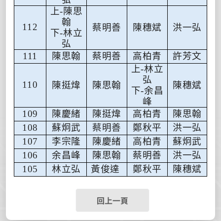
上-陳思
翰
112
蔡明善
陳穗斌
洪一弘
下-林立
弘
陳思翰
蔡明善
高柏青
許芳文
111
上-林立
弘
110
陳挺煒
陳思翰
陳穗斌
下-余昌
峰
陳慶緒
陳挺煒
高柏青
陳思翰
109
蘇炯武
蔡明善
鄭秋平
洪一弘
108
李宗隆
陳慶緒
高柏青
蘇炯武
107
余昌峰
陳思翰
蔡明善
洪一弘
106
林立弘
黃俊達
鄭秋平
陳穗斌
105
回上一頁