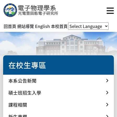
回首頁
網站導覽
English
本校首頁
在校生專區
本系公告新聞
碩士班招生入學
課程相關
新生專欄