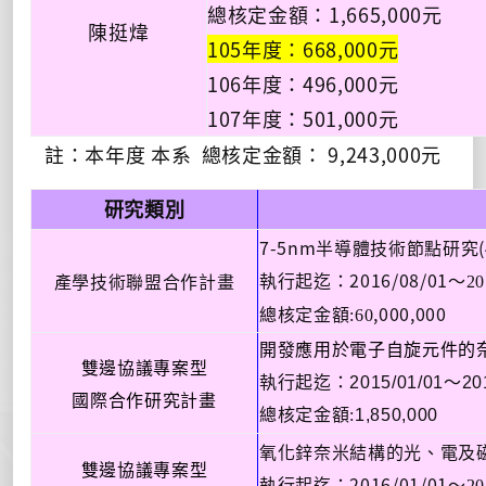
總核定金額：1,665,000元
陳挺煒
105年度：668,000元
106年度：496,000元
107年度：501,000元
註：本年度 本系
總核定金額： 9,243,000元
研究類別
7-5nm半導體技術節點研究(4
2016/08/01～
產學技術聯盟合作計畫
執行起迄：
20
,000,000
總核定金額:60
開發應用於電子自旋元件的
雙邊協議專案型
執行起迄：2015/01/01～
20
國際合作研究計畫
總核定金額:
1,850,000
氧化鋅奈米結構的光、電及
雙邊協議專案型
2016/01/01～
執行起迄：
20