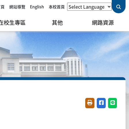
首頁
網站導覽
English
本校首頁
在校生專區
其他
網路資源
友善列印(開新視窗)
分享至臉書(開
分享至 L