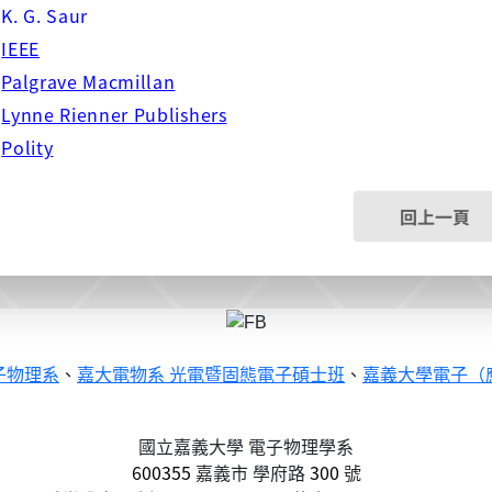
◇
K. G. Saur
◇
IEEE
◇
Palgrave Macmillan
◇
Lynne Rienner Publishers
◇
Polity
回上一頁
子物理系
、
嘉大電物系 光電暨固態電子碩士班
、
嘉義大學電子（
國立嘉義大學 電子物理學系
600355
嘉義市
學府路
300
號