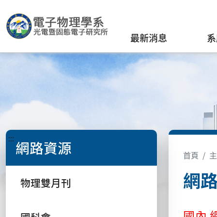
最新消息
系
:::
網路資源
首頁
主
網
物理雙月刊
國內 