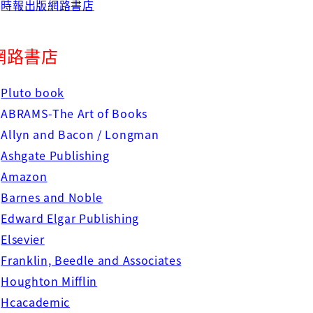
時報出版網路書店
網路書店
◇
Pluto book
◇
ABRAMS-The Art of Books
◇
Allyn and Bacon / Longman
◇
Ashgate Publishing
◇
Amazon
◇
Barnes and Noble
◇
Edward Elgar Publishing
◇
Elsevier
◇
Franklin, Beedle and Associates
◇
Houghton Mifflin
◇
Hcacademic