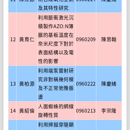
及其特性研究
利用脈衝激光沉
積製作AZO:N薄
膜的基板溫度在
12
黃育仁
0960209
陳思翰
奈米尺度下對於
表面結構以及電
性的影響
利用端泵雷射研
究非對稱幾何模
13
黃柏源
0960222
陳慶緒
及不正常弛豫振
盪
人面蜘蛛的網線
14
黃紹倫
0960213
李宗隆
旋轉性質
利用掃描穿隧顯