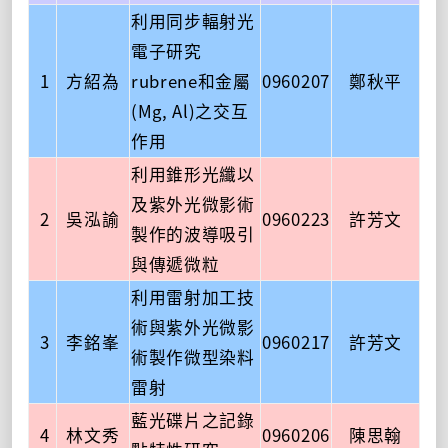
利用同步輻射光
電子研究
1
方紹為
rubrene和金屬
0960207
鄭秋平
(Mg, Al)之交互
作用
利用錐形光纖以
及紫外光微影術
2
吳泓諭
0960223
許芳文
製作的波導吸引
與傳遞微粒
利用雷射加工技
術與紫外光微影
3
李銘峯
0960217
許芳文
術製作微型染料
雷射
藍光碟片之記錄
4
林文秀
0960206
陳思翰