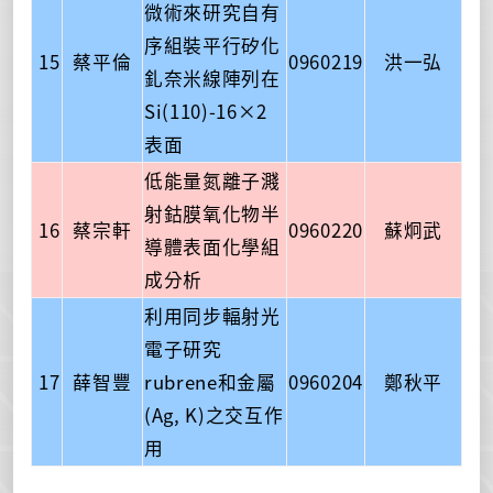
微術來研究自有
序組裝平行矽化
15
蔡平倫
0960219
洪一弘
釓奈米線陣列在
Si(110)-16×2
表面
低能量氮離子濺
射鈷膜氧化物半
16
蔡宗軒
0960220
蘇炯武
導體表面化學組
成分析
利用同步輻射光
電子研究
17
薛智豐
rubrene和金屬
0960204
鄭秋平
(Ag, K)之交互作
用