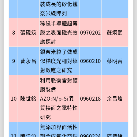
裝成長的矽化鐵
奈米線陣列
稀磁半導體超薄
8
張硯筑
膜之表面磁光效
0970202
蘇炯武
應探討
銀奈米粒子做成
9
曹永昌
似梯度光柵對繞
0960210
蔡明善
射效應之研究
利用脈衝雷射鍍
膜製備
10
陳世銘
AZO:N/p-Si異
0960218
余昌峰
質接面之電特性
研究
無添加界面活性
11
陳江源
劑合成氧化亞銅
0960224
陳慶緒