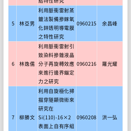
點特性研究
利用脈衝雷射蒸
鍍法製備摻鎵氧
5
林亞男
0960215
余昌峰
化鋅透明導電膜
之特性研究
利用脈衝雷射引
致染料摻雜液晶
6
林逸儒
分子再旋轉效應
0960216
羅光耀
來進行邊界錨定
力之研究
利用自旋極化掃
描穿隧顯微術來
研究在
7
柳勝文
Si(110)-16×2
0960208
洪一弘
表面上自有序組