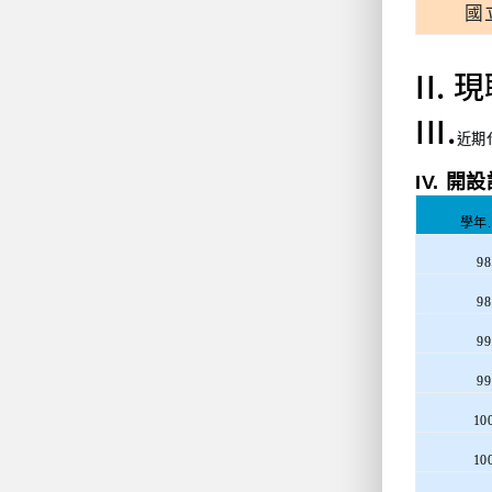
國
II
III.
近期
IV.
開設
學年
.
98
98
99
99
10
10