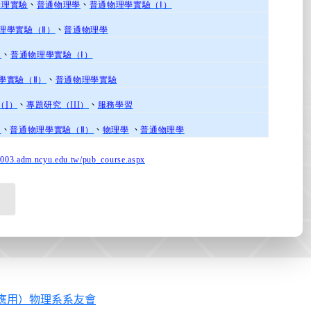
物理實驗
、
普通物理學
、
普通物理學實驗（
Ⅰ
）
理學實驗（
Ⅱ
）
、
普通物理學
習
、
普通物理學實驗（
Ⅰ
）
學實驗（
Ⅱ
）
、
普通物理學實驗
（
I
）
、
專題研究（
III
）
、
服務學習
習
、
普通物理學實驗（Ⅱ）
、
物理學
、
普通物理學
5003.adm.ncyu.edu.tw/pub_course.aspx
應用）物理系系友會