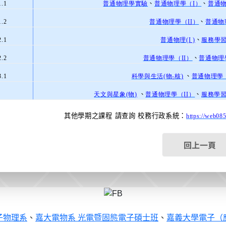
1.1
普通物理學實驗
、
普通物理學（
I
）
、
普通
1.2
普通物理學（
II
）
、
普通物
2.1
普通物理
(I )
、
服務學
2.2
普通物理學（
II
）
、
普通物理
3.1
科學與生活
(
物
-
核
)
、
普通物理學
天文與星象
(
物
)
、
普通物理學（
II
）
、
服務學
其他學期之課程
請查詢
校務行政系統：
https://web08
回上一頁
子物理系
、
嘉大電物系 光電暨固態電子碩士班
、
嘉義大學電子（