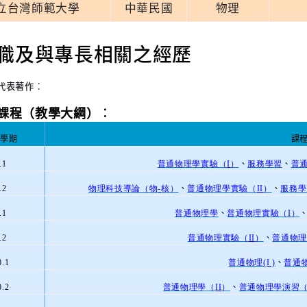
立台灣師範大學
中華民國
物理
. 現職及與專長相關之經歷
代表著作︰
課程（教學大綱）︰
學期
課
.1
普通物理學實驗（
I
）
、
服務學習
、
普
.2
物理科技導論（物
-
核）
、
普通物理學實驗（
II
）
、
服務學
.1
普通物理學
、
普通物理實驗（
I
）
.2
普通物理實驗（
II
）
、
普通物理
0.1
普通物理
(I )
、
普通
0.2
普通物理學（
II
）
、
普通物理學演習