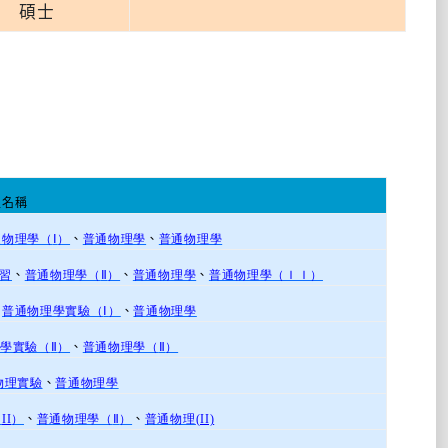
碩士
程名稱
通物理學（
Ⅰ
）
、
普通物理學
、
普通物理學
習
、
普通物理學（
Ⅱ
）
、
普通物理學
、
普通物理學（ＩＩ）
、
普通物理學實驗（
Ⅰ
）
、
普通物理學
學實驗（
Ⅱ
）
、
普通物理學（
Ⅱ
）
物理實驗
、
普通物理學
（
II
）
、
普通物理學（
Ⅱ
）
、
普通物理
(II)