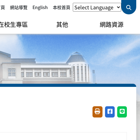
首頁
網站導覽
English
本校首頁
在校生專區
其他
網路資源
友善列印(開新視窗)
分享至臉書(開
分享至 L