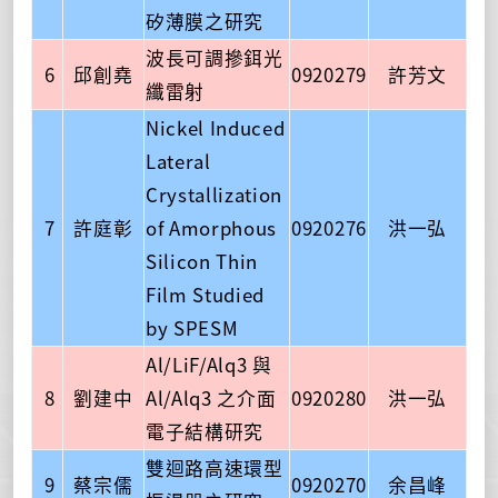
矽薄膜之研究
波長可調摻鉺光
6
邱創堯
0920279
許芳文
纖雷射
Nickel Induced
Lateral
Crystallization
7
許庭彰
of Amorphous
0920276
洪一弘
Silicon Thin
Film Studied
by SPESM
Al/LiF/Alq3 與
8
劉建中
Al/Alq3 之介面
0920280
洪一弘
電子結構研究
雙迴路高速環型
9
蔡宗儒
0920270
余昌峰