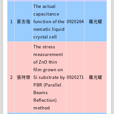
The actual
capacitance
1
夏志強
function of the
0920264
羅光耀
nematic liquid
crystal cell
The stress
measurement
of ZnO thin
film grown on
2
張持傑
Si substrate by
0920271
羅光耀
PBR (Parallel
Beams
Reflection)
method