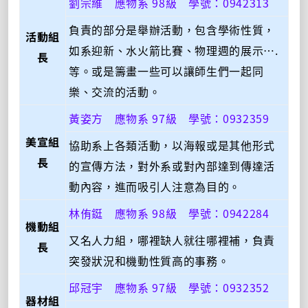
劉宗維 應物系 98級 學號：0942313
負責的部分是舉辦活動，包含學術性質，
活動組
如系迎新、水火箭比賽、物理週的展示….
長
等。或是籌畫一些可以讓師生們一起同
樂、交流的活動。
黃姿方 應物系 97級 學號：0932359
美宣組
協助系上各類活動，以海報或是其他形式
長
的宣傳方法，對外系或對內部達到傳達活
動內容，進而吸引人注意為目的。
林侑鋌 應物系 98級 學號：0942284
機動組
又名人力組，哪裡缺人就往哪裡補，負責
長
突發狀況和機動性質高的事務。
邱冠宇 應物系 97級 學號：0932352
器材組