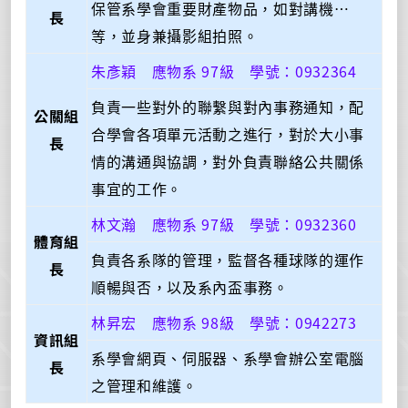
保管系學會重要財產物品，如對講機…
長
等，並身兼攝影組拍照。
朱彥穎 應物系 97級 學號：0932364
負責一些對外的聯繫與對內事務通知，配
公關組
合學會各項單元活動之進行，對於大小事
長
情的溝通與協調，對外負責聯絡公共關係
事宜的工作。
林文瀚 應物系 97級 學號：0932360
體育組
負責各系隊的管理，監督各種球隊的運作
長
順暢與否，以及系內盃事務。
林昇宏 應物系 98級 學號：0942273
資訊組
系學會網頁、伺服器、系學會辦公室電腦
長
之管理和維護。