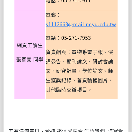
05-271-7911
電話：
電郵：
s1112663@mail.ncyu.edu.tw
05-271-7953
電話：
網頁工讀生
負責網頁：電物系電子報、演
張家豪
同學
講公告、期刊論文、研討會論
文、研究計畫、學位論文、師
生獲獎紀錄、首頁輪播圖片、
其他臨時交辦項目。
若有任何意見、歡迎
來信或來電
告訴我們 您寶貴