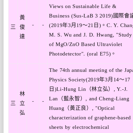
Views on Sustainable Life &
Business (Sus-LaB 3 2019)
國際會
黃
-
-
(
2019
年
3
月
19
～
21
日
)
。
C. Y. Chan
三
俊
M. S. Wu and J. D. Hwang, "Study
達
of MgO/ZnO Based Ultraviolet
Photodetector". (oral E75)
。
The 74th annual meeting of the Jap
Physics Society(2019
年
3
月
14
～
17
日
)Li-Hung Lin
（林立弘）
, Y.-J.
林
Lan
（藍永智）
, and Cheng-Liang
-
-
三
立
Huang
（黃正良）
, "Optical
弘
characterization of graphene-based
sheets by electrochemical