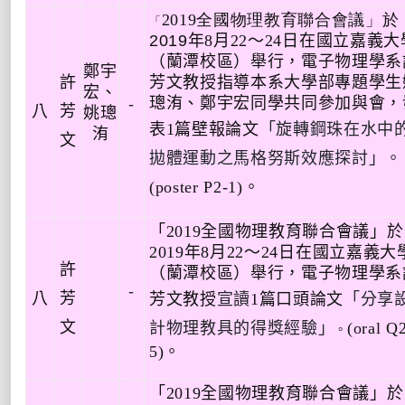
2019
全國物理教育聯合會議」於
「
2019
年
8
月
22
～
24
日在國立嘉義大
（蘭潭校區）舉行，電子物理學系
鄭宇
許
芳文教授指導本系大學部專題學生
宏
、
璁洧、鄭宇宏同學共同參加與會，
-
八
芳
姚璁
表
1
篇壁報論文
「
旋轉鋼珠在水中
洧
文
拋體運動之馬格努斯效應探討
」。
(poster P2-1)
。
「
2019
全國物理教育聯合會議」於
2019
年
8
月
22
～
24
日在國立嘉義大
許
（蘭潭校區）舉行，電子物理學系
-
八
芳
芳文教授
宣讀
1
篇口頭論文
「分享
文
計物理教具的得獎經驗」
(oral Q
。
5)
。
「
2019
全國物理教育聯合會議」於