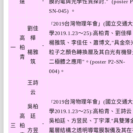
達
膜的電與光學性質探討
.
"
(poster
P
SN-045)
。
2019
台灣物理年會」
(
國立交通
「
劉佳
學
2019.1.23
～
25
):
高柏青
、
劉佳樺
高
樺
楊雅筑
、
李佳任
、
蕭博文,
"
具金奈
-
一
柏
楊雅
粒子之顏色轉換層及其白光有機發
青
筑
二極體之應用
"
。
(poster P2-SN-
004)
。
王詩
云
2019
台灣物理年會」
(
國立交通
「
吳柏
學
2019.1.23
～
25
)
:
高柏青
、
王詩云
高
廷
吳柏廷
、
方昱民
、
丁宇澤
"
具雙薄
,
-
三
柏
方昱
屬層結構之透明導電膜製備及其在