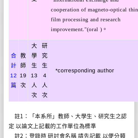
cooperation of magneto-optical thi
film processing and research
improvement."
(oral )
。
大
研
合
教
學
究
計
師
生
生
*corresponding author
12
19
13
4
篇
次
人
人
次
次
註1：「本系所」教師、大學生、研究生之認
定 以論文上記載的工作單位為標準
註2：登錄時 研討會名稱 請先記載 以便分類