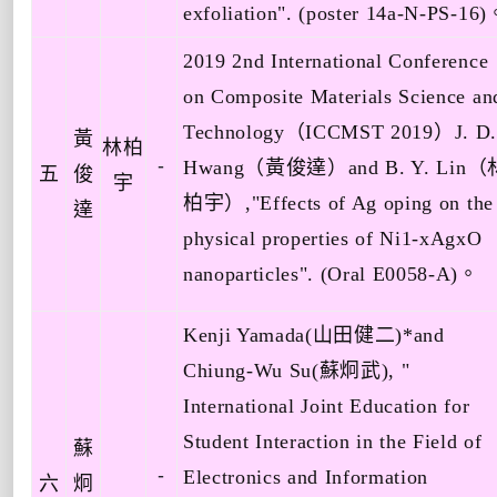
exfoliation". (poster 14a-N-PS-16)
2019 2nd International Conference
on Composite Materials Science an
Technology
（
ICCMST 2019
）
J. D.
黃
林柏
-
Hwang
（黃俊達）
and B. Y. Lin
（
五
俊
宇
柏宇）
,"Effects of Ag oping on the
達
physical properties of Ni1-xAgxO
nanoparticles". (Oral E0058-A)
。
Kenji Yamada(
山田健二
)*and
Chiung-Wu Su(
蘇炯武
), "
International Joint Education for
Student Interaction in the Field of
蘇
-
Electronics and Information
六
炯