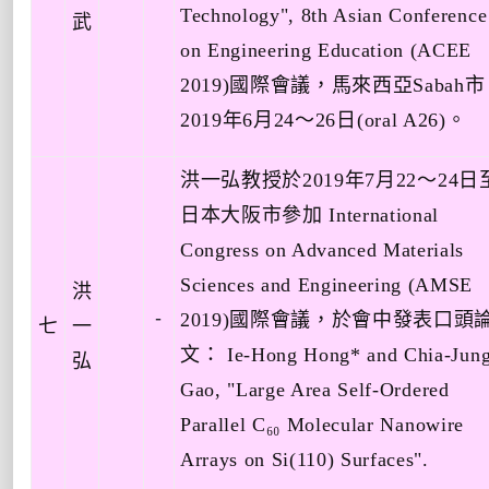
Technology", 8th Asian Conference
武
on Engineering Education (ACEE
2019)
國際會議，馬來西亞
Sabah
市
2019
年
6
月
24
～
26
日
(oral A26)
。
洪一弘教授於
2019
年
7
月
22
～
24
日
日本大阪市參加
International
Congress on Advanced Materials
Sciences and Engineering (AMSE
洪
-
2019)
國際會議，於會中發表口頭
七
一
文：
Ie-Hong Hong* and Chia-Jun
弘
Gao,
"
Large Area Self-Ordered
Parallel C
₆₀
Molecular Nanowire
Arrays on Si(110) Surfaces
".