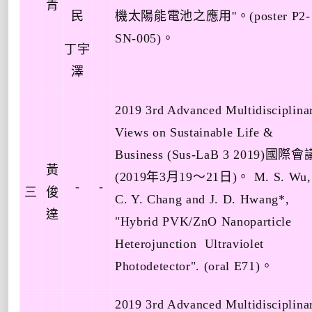
青
民
機太陽能電池之應用
"
。
(poster P2-
SN-005)
。
丁宇
澤
2019 3rd Advanced Multidisciplina
Views on Sustainable Life &
Business (Sus-LaB 3 2019)
國際會
黃
(
2019
年
3
月
19
～
21
日
)
。
M. S. Wu,
-
-
三
俊
C. Y. Chang and J. D. Hwang*,
達
"Hybrid PVK/ZnO Nanoparticle
Heterojunction Ultraviolet
Photodetector". (oral E71
)
。
2019 3rd Advanced Multidisciplina