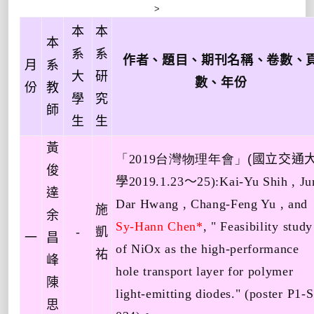
>
本
本
本
系
系
作者、題目、期刊名稱、卷數、
月
系
大
研
數、年份
份
教
學
究
師
生
生
黃
「
2019
台灣物理年會」
(
國立交通
俊
學
2019.1.23
～
25
):
Kai-Yu Shih
, Ju
達
Dar Hwang
, Chang-Feng Yu
, and
施
余
Sy-Hann Chen*
, " Feasibility study
-
凱
一
昌
of NiOx as the high-performance
祐
峰
hole transport layer for polymer
陳
light-emitting diodes." (poster P1-
思