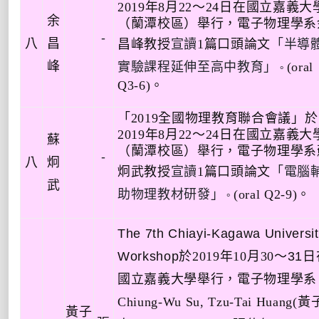
2019
年
8
月
22
～
24
日在國立嘉義大
余
（蘭潭校區）舉行，電子物理學系
-
八
昌
昌峰
教授
宣讀
1
篇口頭論文
「半導
峰
實驗課程延伸至高中教育」
(oral
。
Q3-6)
。
「
2019
全國物理教育聯合會議」於
2019
年
8
月
22
～
24
日在國立嘉義大
蘇
（蘭潭校區）舉行，電子物理學系
-
八
炯
炯武
教授
宣讀
1
篇口頭論文
「電腦
武
助物理教材研發」
(oral Q2-9)
。
。
The 7th Chiayi-Kagawa Universi
Workshop
於
2019
年
10
月
30
～
31
日
國立嘉義大學舉行，
電子物理學系
Chiung-Wu Su, Tzu-Tai Huang(
黃
黃子