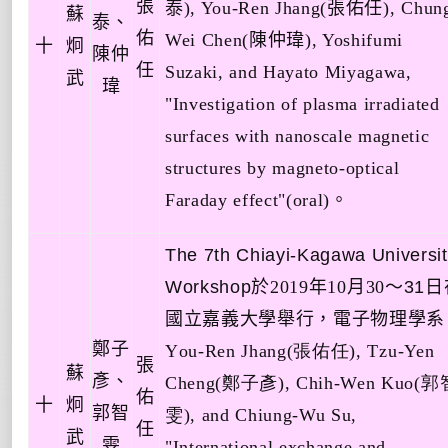
張
泰
), You-Ren Jhang(
張佑任
), Chun
蘇
泰、
佑
Wei Chen(
陳仲瑋
), Yoshifumi
十
炯
陳仲
任
Suzaki, and Hayato Miyagawa,
武
瑋
"Investigation of plasma irradiated
surfaces with nanoscale magnetic
structures by magneto-optical
Faraday effect"
(oral)
。
The 7th Chiayi-Kagawa Universi
Workshop
於
2019
年
10
月
30
～
31
日
國立嘉義大學舉行
，電子物理學系
鄭子
Y
ou-Ren Jhang(
張佑任
), Tzu-Yen
張
蘇
彥、
Cheng(
鄭子彥
), Chih-Wen Kuo(
郭
佑
十
炯
郭智
雯
), and Chiung-Wu Su,
任
武
雯
"International exchange and