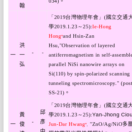
034)
。
翰
「
2019
台灣物理年會
」
(
國立交通
學
2019.1.23
～
25
):
Ie-Hong
Hong
and
Hsin-Zan
*
洪
Hsu
,"
Observation of layered
-
-
一
一
antiferromagnetism in self-assembl
弘
parallel NiSi nanowire arrays on
Si(110) by spin-polarized scanning
tunneling
spectromicroscopy.
"
(pos
SS-21)
。
「
2019
台灣物理年會」
(
國立交通
邱
黃
學
2019.1.23
～
25
):
Yan-Jhong Cio
-
彥
一
俊
Jun-Dar Hwang
"
ZnO/Ag/NiO
多
*
,
中