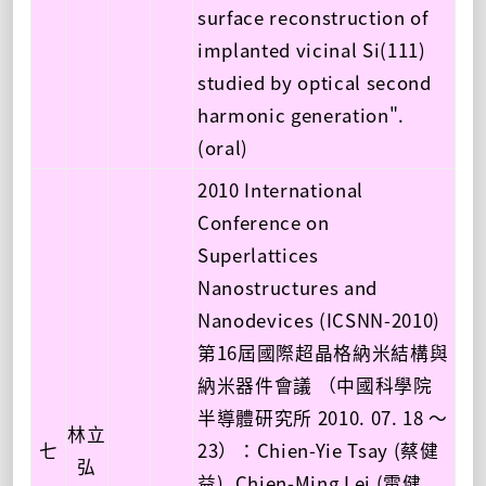
surface reconstruction of
implanted vicinal Si(111)
studied by optical second
harmonic generation".
(oral)
2010 International
Conference on
Superlattices
Nanostructures and
Nanodevices (ICSNN-2010)
第16屆國際超晶格納米結構與
納米器件會議 （中國科學院
半導體研究所 2010. 07. 18 ～
林立
七
23）：Chien-Yie Tsay (蔡健
弘
益), Chien-Ming Lei (雷健