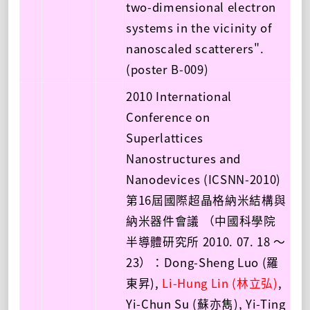
two-dimensional electron
systems in the vicinity of
nanoscaled scatterers".
(poster B-009)
2010 International
Conference on
Superlattices
Nanostructures and
Nanodevices (ICSNN-2010)
第16屆國際超晶格納米結構與
納米器件會議 （中國科學院
半導體研究所 2010. 07. 18 ～
23）：Dong-Sheng Luo (羅
東昇),
Li-Hung Lin (林立弘)
,
Yi-Chun Su (蘇亦雋), Yi-Ting