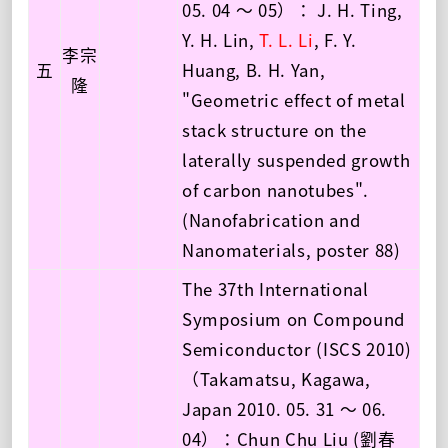
05. 04 ～ 05）： J. H. Ting,
Y. H. Lin,
T. L. Li
, F. Y.
李宗
五
Huang, B. H. Yan,
隆
"Geometric effect of metal
stack structure on the
laterally suspended growth
of carbon nanotubes".
(Nanofabrication and
Nanomaterials, poster 88)
The 37th International
Symposium on Compound
Semiconductor (ISCS 2010)
（Takamatsu, Kagawa,
Japan 2010. 05. 31 ～ 06.
04）：Chun Chu Liu (劉春