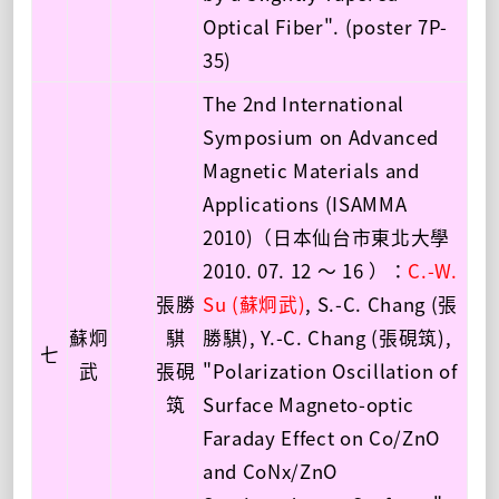
Optical Fiber". (poster 7P-
35)
The 2nd International
Symposium on Advanced
Magnetic Materials and
Applications (ISAMMA
2010)（日本仙台市東北大學
2010. 07. 12 ～ 16 ）：
C.-W.
張勝
Su (蘇炯武)
, S.-C. Chang (張
蘇炯
騏
勝騏), Y.-C. Chang (張硯筑),
七
武
張硯
"Polarization Oscillation of
筑
Surface Magneto-optic
Faraday Effect on Co/ZnO
and CoNx/ZnO