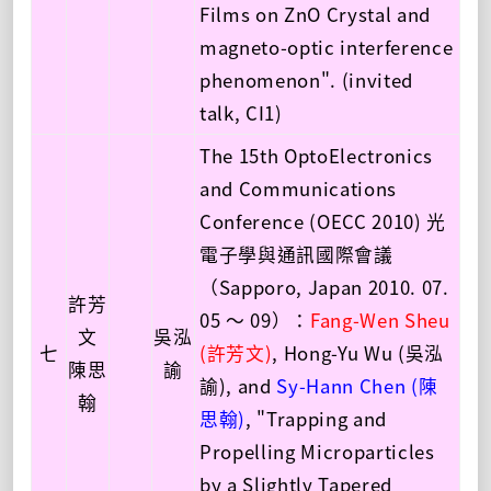
Films on ZnO Crystal and
magneto-optic interference
phenomenon". (invited
talk, CI1)
The 15th OptoElectronics
and Communications
Conference (OECC 2010) 光
電子學與通訊國際會議
（Sapporo, Japan 2010. 07.
許芳
05 ～ 09）：
Fang-Wen Sheu
文
吳泓
七
(許芳文)
, Hong-Yu Wu (吳泓
陳思
諭
諭), and
Sy-Hann Chen (陳
翰
思翰)
, "Trapping and
Propelling Microparticles
by a Slightly Tapered