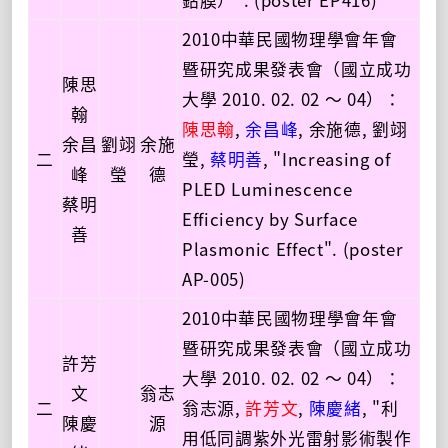
2010中華民國物理學會年會
暨研究成果發表會（國立成功
陳思
大學 2010. 02. 02 ～ 04）：
翰
陳思翰
,
余昌峰
, 余施德, 劉翊
余昌
劉翊
余施
二
瑩,
蔡明善
, "Increasing of
峰
瑩
德
PLED Luminescence
蔡明
Efficiency by Surface
善
Plasmonic Effect". (poster
AP-005)
2010中華民國物理學會年會
暨研究成果發表會（國立成功
許芳
大學 2010. 02. 02 ～ 04）：
文
翁志
二
翁志源,
許芳文
,
陳慶緒
, "利
陳慶
源
用低同調紫外光雷射影術製作