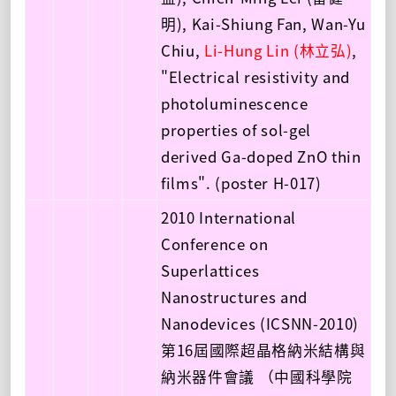
明), Kai-Shiung Fan, Wan-Yu
Chiu,
Li-Hung Lin (林立弘)
,
"Electrical resistivity and
photoluminescence
properties of sol-gel
derived Ga-doped ZnO thin
films". (poster H-017)
2010 International
Conference on
Superlattices
Nanostructures and
Nanodevices (ICSNN-2010)
第16屆國際超晶格納米結構與
納米器件會議 （中國科學院