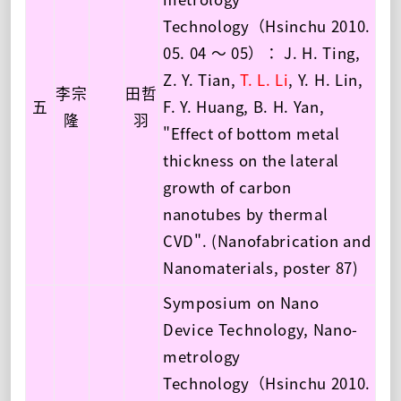
Technology（Hsinchu 2010.
05. 04 ～ 05）： J. H. Ting,
Z. Y. Tian,
T. L. Li
, Y. H. Lin,
李宗
田哲
五
F. Y. Huang, B. H. Yan,
隆
羽
"Effect of bottom metal
thickness on the lateral
growth of carbon
nanotubes by thermal
CVD". (Nanofabrication and
Nanomaterials, poster 87)
Symposium on Nano
Device Technology, Nano-
metrology
Technology（Hsinchu 2010.