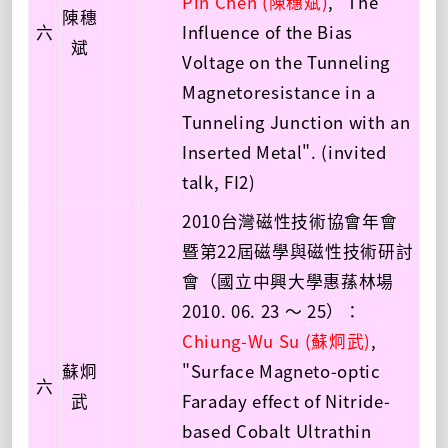
Pin Chen (陳穗斌)
, "The
陳穗
六
Influence of the Bias
斌
Voltage on the Tunneling
Magnetoresistance in a
Tunneling Junction with an
Inserted Metal". (invited
talk, FI2)
2010台灣磁性技術協會年會
暨第22屆磁學與磁性技術研討
會（國立中興大學惠蓀林場
2010. 06. 23 ～ 25）：
Chiung-Wu Su (蘇炯武)
,
蘇炯
"Surface Magneto-optic
六
武
Faraday effect of Nitride-
based Cobalt Ultrathin