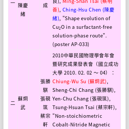
二
良),
Ming-Shan Tsai (蔡明
陳慶
成
善)
,
Ching-Hsu Chen (陳慶
緒
緒)
, "Shape evolution of
Cu
O in a surfactant-free
2
solution-phase route".
(poster AP-033)
2010中華民國物理學會年會
暨研究成果發表會（國立成功
大學 2010. 02. 02 ～ 04）：
張勝
Chiung-Wu Su (蘇炯武)
,
騏
Sheng-Chi Chang (張勝騏),
蘇炯
張硯
Yen-Chu Chang (張硯筑),
二
武
筑
Tsung-Hsuan Tsai (蔡宗軒),
蔡宗
"Non-stoichiometric
軒
Cobalt-Nitride Magnetic