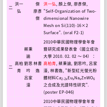
洪一
傑
洪一弘
, 顏上傑, 廖彥傑,
二
弘
廖彥
"Self-Organization of Two-
傑
dimensional Nanowire
Mesh on Si(110)-16×2
Surface". (oral F2-1)
2010中華民國物理學會年會
蔡秉
暨研究成果發表會（國立成功
諭
大學 2010. 02. 02 ～ 04）：
高柏
劉思
林書
高柏青
, 蔡秉諭, 劉思吟, 呂家
二
青
吟
逸
濠, 林書逸, "新型紅光螢光粉
呂家
體材料Ca
Eu
Na
ZnWO
2-2x
x
x
6
濠
之合成及光譜特性研究".
(poster EP-046)
2010中華民國物理學會年會