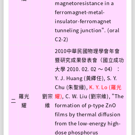
magnetoresistance in a
ferromagnet-metal-
insulator-ferromagnet
tunneling junction". (oral
C2-2)
2010中華民國物理學會年會
暨研究成果發表會（國立成功
大學 2010. 02. 02 ～ 04）：
Y. J. Huang (黃繹任), S. Y.
Chu (朱聖緣),
K. Y. Lo (羅光
羅光
劉宗
耀)
, C. W. Liu (劉宗維), "The
二
耀
維
formation of p-type ZnO
films by thermal diffusion
from the low-energy high-
dose phosphorus