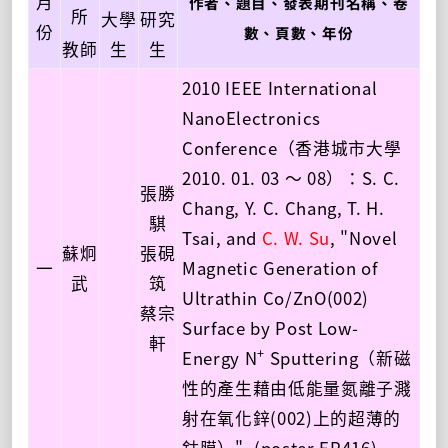
月
作者、題目、發表期刊名稱、卷
所
大學
研究
份
數、頁數、年份
教師
生
生
2010 IEEE International
NanoElectronics
Conference（香港城市大學
2010. 01. 03 ～ 08）：S. C.
張勝
Chang, Y. C. Chang, T. H.
騏
Tsai, and
C. W. Su
, "Novel
蘇炯
張硯
一
Magnetic Generation of
武
筑
Ultrathin Co/ZnO(002)
蔡宗
Surface by Post Low-
軒
+
Energy N
Sputtering（新磁
性的產生藉由低能量氮離子濺
射在氧化鋅(002)上的超薄的
鈷膜）". (poster EP416)