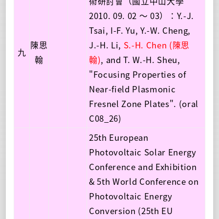
術研討會（國立中山大學
2010. 09. 02 ～ 03）：Y.-J.
Tsai, I-F. Yu, Y.-W. Cheng,
陳思
J.-H. Li,
S.-H. Chen (陳思
九
翰
翰)
, and T. W.-H. Sheu,
"Focusing Properties of
Near-field Plasmonic
Fresnel Zone Plates". (oral
C08_26)
25th European
Photovoltaic Solar Energy
Conference and Exhibition
& 5th World Conference on
Photovoltaic Energy
Conversion (25th EU