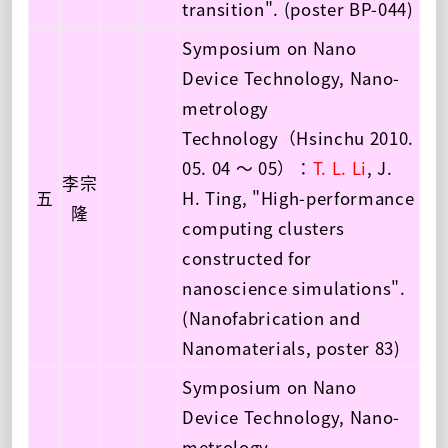
transition". (poster BP-044)
Symposium on Nano
Device Technology, Nano-
metrology
Technology（Hsinchu 2010.
05. 04 ～ 05）：
T. L. Li
, J.
李宗
五
H. Ting, "High-performance
隆
computing clusters
constructed for
nanoscience simulations".
(Nanofabrication and
Nanomaterials, poster 83)
Symposium on Nano
Device Technology, Nano-
metrology