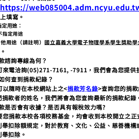
https://web085004.adm.ncyu.edu.t
（
線上填寫。
指定用途：
不指定用途
其他用途（請註明）
國立嘉義大學電子物理學系學生獎助學
可。
款諮詢專線為何？
(05)271-7161, -7911
可來電洽詢
，我們會為您提供
如何查到捐款紀錄？
<
>
可以隨時在本校網站上之
捐款芳名錄
查詢您的捐款
們捐款者的姓名，我們將會為您查詢最新的捐款紀錄
?
款是否會有收據？是否具有報稅效力嗎
要您捐款本校各項校務基金，均會收到本校開立之正
列舉扣除額規定，對於教育、文化、公益、慈善機構
列舉扣除。