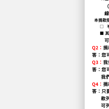
本捐款
□
■ 
Q2
：
捐
答：
您
Q3
：
我
答：
您
我
Q4
：
捐
答：
只
款
可