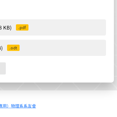
 KB)
.pdf
)
.odt
應用）物理系系友會