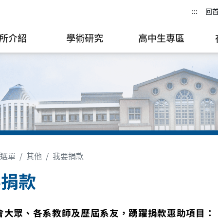
:::
回
所介紹
學術研究
高中生專區
選單
其他
我要捐款
要捐款
會大眾、各系教師及歷屆系友，踴躍捐款惠助項目：