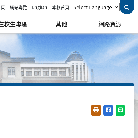
首頁
網站導覽
English
本校首頁
在校生專區
其他
網路資源
友善列印(開新視窗)
分享至臉書(開
分享至 L