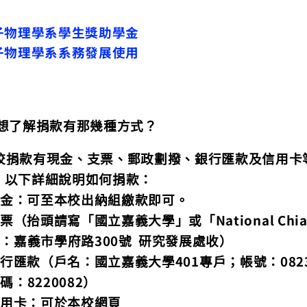
子物理學系學生獎助學金
子物理學系系務發展使用
想了解捐款有那幾種方式？
校捐款有現金、支票、郵政劃撥、銀行匯款及信用卡
；以下詳細說明如何捐款：
現金：可至本校出納組繳款即可。
National Chia
支票（抬頭請寫「國立嘉義大學」或「
300
寄：嘉義市學府路
號
研究發展處收）
401
082
銀行匯款（戶名：國立嘉義大學
專戶；帳號：
8220082
代碼：
）
信用卡：可於本校網頁