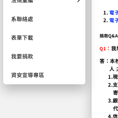
法規彙編
1.
電
系聯絡處
2.
電
捐款Q&A
表單下載
Q1
：
我
我要捐款
答：本
人
資安宣導專區
1.
2.
3
.
4.