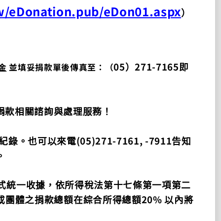
w/eDonation.pub/eDon01.aspx
）
05
271-7165
金
並填妥捐款單後傳真至：（
）
即
捐款相關諮詢與處理服務！
(05)271-7161, -7911
紀錄。也可以來電
告知
。
式統一收據，依所得稅法第十七條第一項第二
20%
或團體之捐款總額在綜合所得總額
以內將