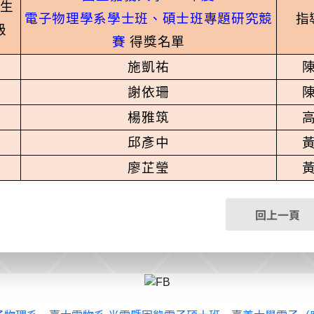
生
電子物理學系學士班
、
碩士班專題研究競
指
級
賽
得獎名單
施凱祐
謝依珊
楊雅筑
邱彥中
廖芷瑩
回上一頁