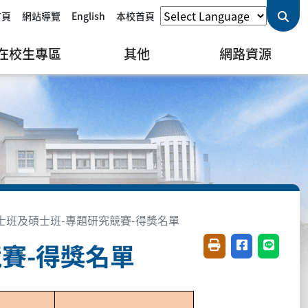
首頁
網站導覽
English
本校首頁
在校生專區
其他
網路資源
學士班及碩士班-專題研究競賽-得獎名單
競賽-得獎名單
友善列印(開新視窗)
分享至臉書(開
分享至 L