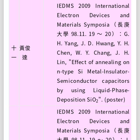
IEDMS 2009 International
Electron Devices and
Materials Symposia（長庚
大學 98.11. 19 ～ 20）：G.
H. Yang, J. D. Hwang, Y. H.
十
黃俊
Chen, W. Y. Chang, J. H.
一
達
Lin, "Effect of annealing on
n-type Si Metal-Insulator-
Semiconductor capacitors
by using Liquid-Phase-
Deposition SiO
". (poster)
2
IEDMS 2009 International
Electron Devices and
Materials Symposia（長庚
大學 98.11. 19 ～ 20）：J.