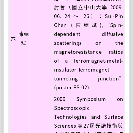
討會（國立中山大學 2009.
06. 24 ～ 26）：Sui-Pin
Chen (陳穗斌), "Spin-
陳穗
dependent diffusive
六
斌
scatterings on the
magnetoresistance ratios
of a ferromagnet-metal-
insulator-ferromagnet
tunneling junction".
(poster FP-02)
2009 Symposium on
Spectroscopic
Technologies and Surface
Sciences 第27屆光譜技術與