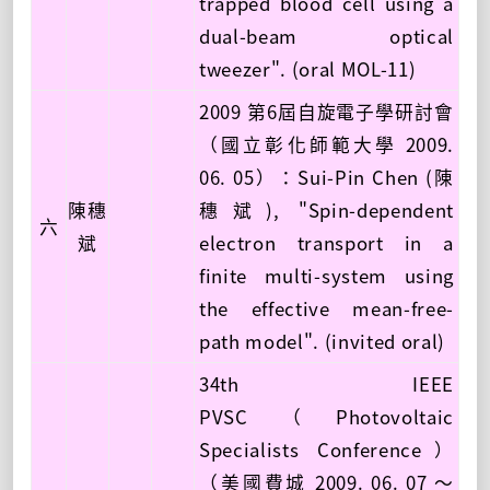
trapped blood cell using a
dual-beam optical
tweezer". (oral MOL-11)
2009 第6屆自旋電子學研討會
（國立彰化師範大學 2009.
06. 05）：Sui-Pin Chen (陳
陳穗
穗斌), "Spin-dependent
六
斌
electron transport in a
finite multi-system using
the effective mean-free-
path model". (invited oral)
34th IEEE
PVSC（Photovoltaic
Specialists Conference）
（美國費城 2009. 06. 07 ～