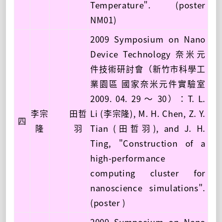
Temperature". (poster
NM01)
2009 Symposium on Nano
Device Technology 奈米元
件技術研討會（新竹市科學工
業園區 國家奈米元件實驗室
2009. 04. 29 ～ 30）：T. L.
李宗
田哲
Li (李宗隆), M. H. Chen, Z. Y.
四
隆
羽
Tian (田哲羽), and J. H.
Ting, "Construction of a
high-performance
computing cluster for
nanoscience simulations".
(poster )
2009 Symposium on Nano