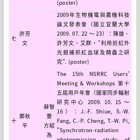
(poster)
2009年生物機電與農機科技
論文發表會（國立宜蘭大學
許芳
2009. 07. 22 ～ 23）：陳雄、
七
文
許芳文、艾群，"利用近紅外
光鉗捕抓紅血球及精蟲之研
究". (poster)
The 15th NSRRC Users'
Meeting & Workshops 第十
五屆用戶年會（國家同步輻射
研究中心 2009. 10. 15 ～
薛智
16）：J.-F. Shiue, S.-W.
鄭秋
豐
十
Fang, C.-P. Cheng, T.-W. Pi,
平
方紹
"Synchrotron-radiation
為
photoemission study of