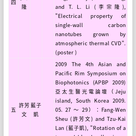
四
隆
and T. L. Li (李宗隆),
"Electrical property of
single-wall carbon
nanotubes grown by
atmospheric thermal CVD".
(poster )
2009 The 4th Asian and
Pacific Rim Symposium on
Biophotonics (APBP 2009)
亞太生醫光電論壇（Jeju
island, South Korea 2009.
許芳
藍子
五
05. 27 ～ 29）：Fang-Wen
文
凱
Sheu (許芳文) and Tzu-Kai
Lan (藍子凱), "Rotation of a