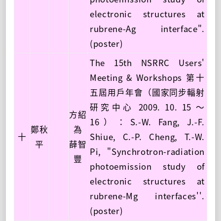
electronic structures at
rubrene-Ag interface".
(poster)
The 15th NSRRC Users'
Meeting & Workshops 第十
五屆用戶年會（國家同步輻射
研究中心 2009. 10. 15 ～
方紹
16）：S.-W. Fang, J.-F.
鄭秋
為
十
Shiue, C.-P. Cheng, T.-W.
平
薛智
Pi, "Synchrotron-radiation
豐
photoemission study of
electronic structures at
rubrene-Mg interfaces''.
(poster)