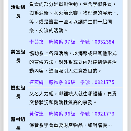
負責的部分是舉辦活動，包含學術性質，
活動組
如系迎新、水火箭比賽、物理週的展示….
長
等。或是籌畫一些可以讓師生們一起同
樂、交流的活動。
李芸築 應物系 97級 學號：0932384
美宣組
協助系上各類活動，以海報或是其他形式
長
的宣傳方法，對外系或對內部達到傳達活
動內容，進而吸引人注意為目的。
連宏綱 應物系 96級 學號：0921775
機動組
又名人力組，哪裡缺人就往哪裡補，負責
長
突發狀況和機動性質高的事務。
黃信達 應物系 96級 學號：0921773
器材組
保管系學會重要財產物品，如對講機…
長