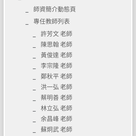
師資簡介動態頁
專任教師列表
許芳文 老師
陳思翰 老師
黃俊達 老師
李宗隆 老師
鄭秋平 老師
洪一弘 老師
蔡明善 老師
林立弘 老師
余昌峰 老師
蘇炯武 老師