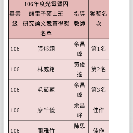
106
年度光電暨固
畢業
態電子碩士班
指導
獲獎名
級
研究論文競賽得獎
教師
次
名單
余昌
106
張郁翊
第
1
名
峰
黃俊
106
林威銘
第
2
名
達
余昌
106
毛茹蓮
第
3
名
峰
余昌
106
廖千儀
佳作
峰
陳思
106
關雅竹
佳作