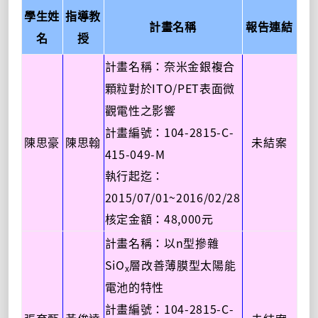
學生姓
指導教
計畫名稱
報告連結
名
授
計畫名稱：奈米金銀複合
ITO/PET
顆粒對於
表面微
觀電性之影響
104-2815-C-
計畫編號：
陳思豪
陳思翰
未結案
415-049-M
執行起迄：
2015/07/01~2016/02/28
48,000
核定金額：
元
n
計畫名稱：以
型摻雜
SiO
層改善薄膜型太陽能
x
電池的特性
104-2815-C-
計畫編號：