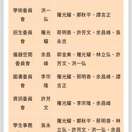
學術委員
洪一
羅光耀、鄭秋平、譚言正
會
弘
招生委員
羅光
蔡明善、許芳文、余昌峰、吳
會
耀
永吉
儀器空間
余昌
郭金美、羅光耀、林立弘、許
委員會
峰
芳文、洪一弘
圖書委員
李宗
羅光耀、蔡明善、余昌峰、譚
會
隆
言正
資訊委員
許芳
羅光耀、李宗隆、余昌峰
會
文
羅光耀、鄭秋平、蔡明善、林
學生事務
吳永
立弘、許芳文、洪一弘、余昌