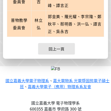
委員會
吉
峰、譚言正
郭金美、羅光耀、李宗隆、鄭
普物教學
林立
秋平、蔡明善、洪一弘、譚言
委員會
弘
正、吳永吉
回上一頁
國立嘉義大學電子物理系
、
嘉大電物系 光電暨固態電子碩士
班
、
嘉義大學電子（應用）物理系系友會
國立嘉義大學 電子物理學系
600355
嘉義市
學府路
300
號