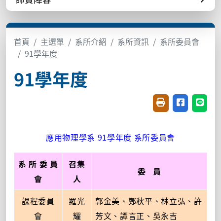
首頁
主選單
系所介紹
系所資訊
系所委員會
91學年度
91學年度
友善列印(開新視窗
分享至臉書(
分享至
應用物理學系 91學年度 系所委員會
系 所 委 員
召集
委 員
會
人
課程委員
羅光
郭金美、鄭秋平、林立弘、許
會
耀
芳文、譚言正、吳永吉