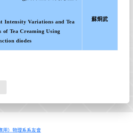
蘇炯武
t Intensity Variations and Tea
s of Tea Creaming Using
nction diodes
應用）物理系系友會