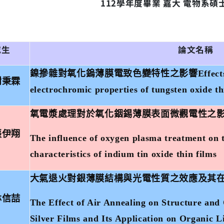
112
學年度畢業
嘉大
電物系碩
究生
論文名稱
鎳摻雜對氧化鎢薄膜電致色變特性之影響
Effect
謝秉霖
electrochromic properties of tungsten oxide th
氧電漿處理對於氧化銦錫薄膜表面微觀電性之
張伊翔
The influence of oxygen plasma treatment on th
characteristics of indium tin oxide thin films
大氣退火對銀薄膜結構與光電性質之效應及其
林信喆
The Effect of Air Annealing on Structure and 
Silver Films and Its Application on Organic L