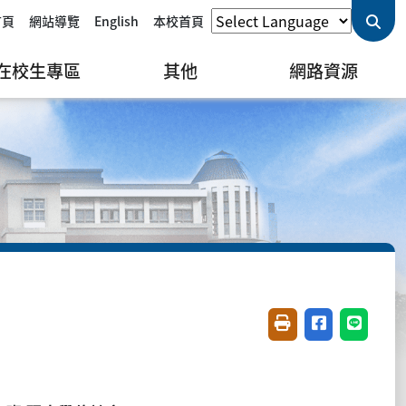
首頁
網站導覽
English
本校首頁
在校生專區
其他
網路資源
友善列印(開新視窗)
分享至臉書(開
分享至 L