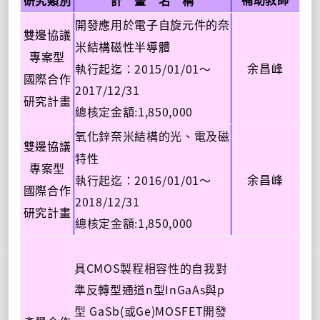
補助教師
研究類別
計 畫 名 稱
開發應用於電子自旋元件的奈
雙邊協議
米結構磁性半導體
專案型
執行起迄：2015/01/01～
余昌峰
國際合作
2017/12/31
研究計畫
1,850,000
總核定金額:
氧化鋅奈米結構的光、電及磁
雙邊協議
特性
專案型
執行起迄：2016/01/01～
余昌峰
國際合作
2018/12/31
研究計畫
1,850,000
總核定金額:
具CMOS製程相容性的自我對
準反轉型通道n型InGaAs與p
型 GaSb(或Ge)MOSFET開發