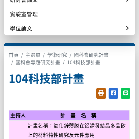
實驗室管理
學位論文
首頁
主選單
學術研究
國科會研究計畫
國科會專題研究計畫
104科技部計畫
104科技部計畫
友善列印(開新視窗
分享至臉書(
分享至
主持人
計 畫 名 稱
計畫名稱：氧化鋅薄膜在鋁誘發結晶多晶矽
上的材料特性研究及元件應用