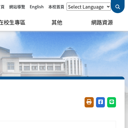
首頁
網站導覽
English
本校首頁
在校生專區
其他
網路資源
友善列印(開新視窗)
分享至臉書(開
分享至 L