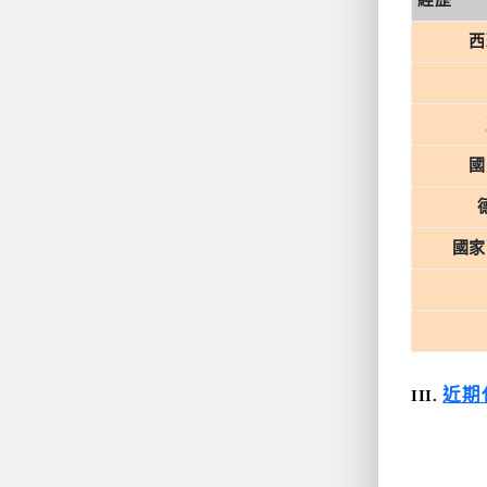
經歷
西
國
國家
近期
III.