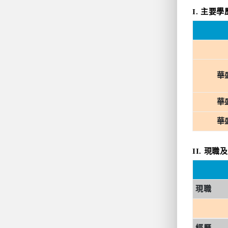
I. 主要
華
華
華
II. 現
現職