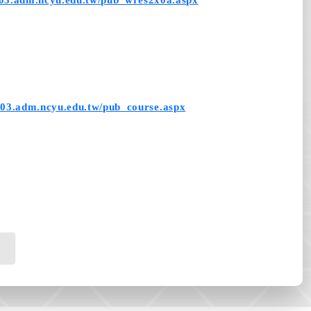
003.adm.ncyu.edu.tw/pub_wres2x0a.aspx
003.adm.ncyu.edu.tw/pub_course.aspx