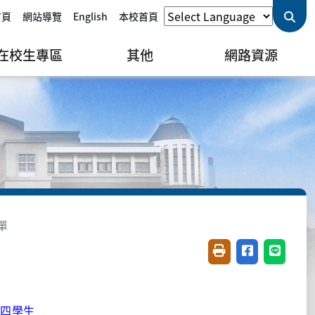
首頁
網站導覽
English
本校首頁
在校生專區
其他
網路資源
單
友善列印(開新視窗)
分享至臉書(開
分享至 L
大四學生