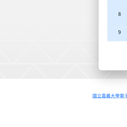
8
9
國立嘉義大學電