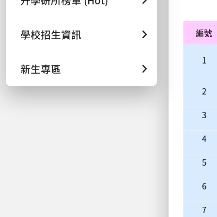
升學研所榜單 (Hot)
學校招生資訊
編號
1
新生專區
2
3
4
5
6
7