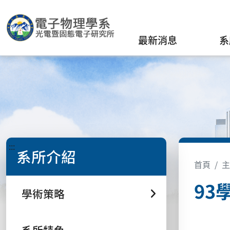
最新消息
系
:::
系所介紹
首頁
主
93
學術策略