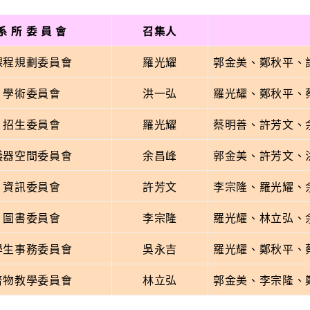
系 所 委 員 會
召集人
課程規劃委員會
羅光耀
郭金美、鄭秋平、
學術委員會
洪一弘
羅光耀、鄭秋平、
招生委員會
羅光耀
蔡明善、許芳文、
儀器空間委員會
余昌峰
郭金美、許芳文、
資訊委員會
許芳文
李宗隆、羅光耀、
圖書委員會
李宗隆
羅光耀、林立弘、
學生事務委員會
吳永吉
羅光耀、鄭秋平、
普物教學委員會
林立弘
郭金美、李宗隆、