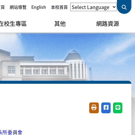
首頁
網站導覽
English
本校首頁
在校生專區
其他
網路資源
友善列印(開新視窗)
分享至臉書(開
分享至 L
 系所委員會